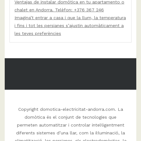
Ventajas de instalar domótica en tu apartamento o
chalet en Andorra. Telèfon: +376 367 246
Imagina’t entrar a casa i que la llum, la temperatura
i fins i tot les persianes s’ajustin automàticament a
les teves preferències
Copyright domotica-electricitat-andorra.com. La
domòtica és el conjunt de tecnologies que
permeten automatitzar i controlar intel·ligentment
diferents sistemes d’una llar, com la il·luminació, la
climatització, les persianes, els electrodomèstics, la