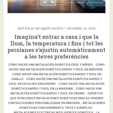
WRITTEN BY
INFO@APP-SHOP.FR
SETEMBRE 23, 2025
Imagina’t entrar a casa i que la
llum, la temperatura i fins i tot les
persianes s’ajustin automàticament
a les teves preferències
CÓMO HACER UNA INSTALACIÓN DOMÓTICA FÁCIL Y RÁPIDO
.
COMO
HACER UNA INSTALACIÓN DOMÓTICA RAPIDO Y FACIL EN ANDORRA
.
COMO HACER UNA INSTALACIÓN DOMÓTICA RAPIDO Y FACIL EN
CANILLO
.
COMO HACER UNA INSTALACIÓN DOMÓTICA RAPIDO Y
FACIL EN ESCALDES ENGORDANY
.
COMO HACER UNA INSTALACIÓN
DOMÓTICA RAPIDO Y FACIL EN LA MASSANA
.
COMO HACER UNA
INSTALACIÓN DOMÓTICA RAPIDO Y FACIL EN ORDINO
.
EXPERTOS
QUE OFRECEMOS INSTALACIONES DOMÓTICAS PARA SU VIVIENDA
CON SOLUCIONES PERSONALIZADAS EN ANDORRA
.
INSTALACIONES
DOMÓTICAS FUNCIONAMIENTO TIPOS Y EJEMPLOS
.
INSTALACIONES ELECTRICAS INTELIGENTES DOMOTICA
.
LA