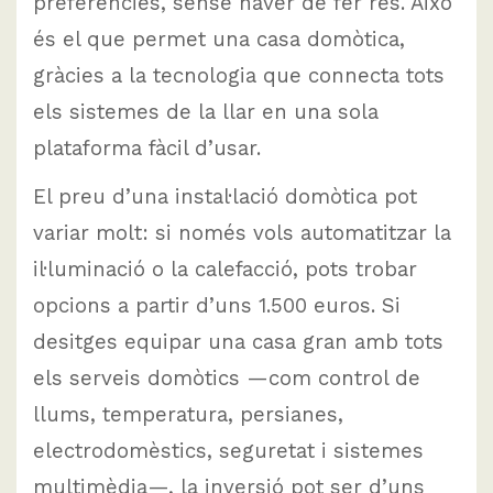
preferències, sense haver de fer res. Això
és el que permet una casa domòtica,
gràcies a la tecnologia que connecta tots
els sistemes de la llar en una sola
plataforma fàcil d’usar.
El preu d’una instal·lació domòtica pot
variar molt: si només vols automatitzar la
il·luminació o la calefacció, pots trobar
opcions a partir d’uns 1.500 euros. Si
desitges equipar una casa gran amb tots
els serveis domòtics —com control de
llums, temperatura, persianes,
electrodomèstics, seguretat i sistemes
multimèdia—, la inversió pot ser d’uns