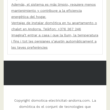
Además, el sistema es más limpio, requiere menos
mantenimiento y contribuye a la eficiencia
energética del hogar.
Ventajas de instalar domótica en tu apartamento o
chalet en Andorra. Telèfon: +376 367 246
Imagina’t entrar a casa i que la llum, la temperatura
i fins i tot les persianes s’ajustin automàticament a
les teves preferències
Copyright domotica-electricitat-andorra.com. La
domòtica és el conjunt de tecnologies que